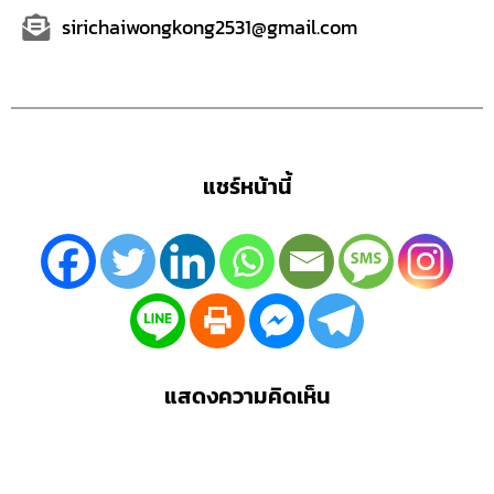
sirichaiwongkong2531@gmail.com
แชร์หน้านี้
แสดงความคิดเห็น