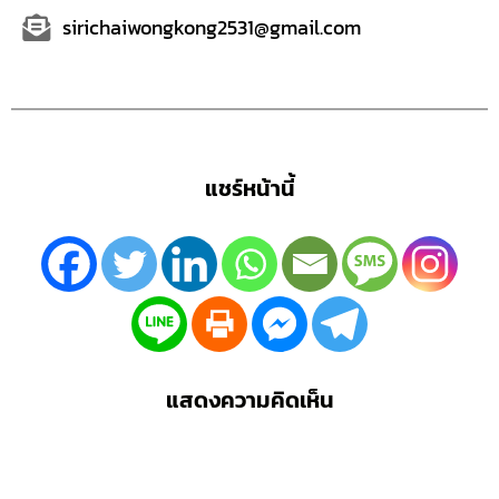
sirichaiwongkong2531@gmail.com
แชร์หน้านี้
แสดงความคิดเห็น