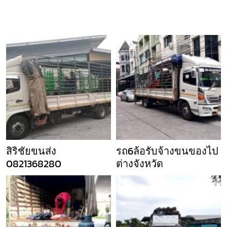
สิริชัยขนส่ง
รถ6ล้อรับจ้างขนของไป
0821368280
ต่างจังหวัด