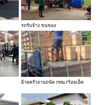
รถรับจ้าง ขนของ
ย้ายครัวงานถนัด กทม./ร้อยเอ็ด