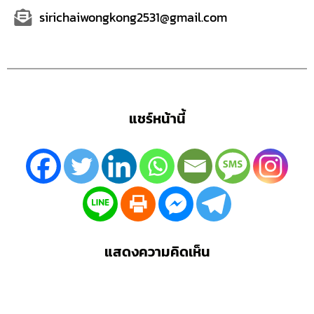
sirichaiwongkong2531@gmail.com
แชร์หน้านี้
แสดงความคิดเห็น